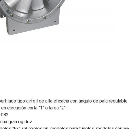
rfilado tipo airfoil de alta eficacia con ángulo de pala regulabl
n ejecución corta "1" o larga "2"
-082
 una gran rigidez
delos "Ex" antiexplosión, modelos para túneles, modelos con án