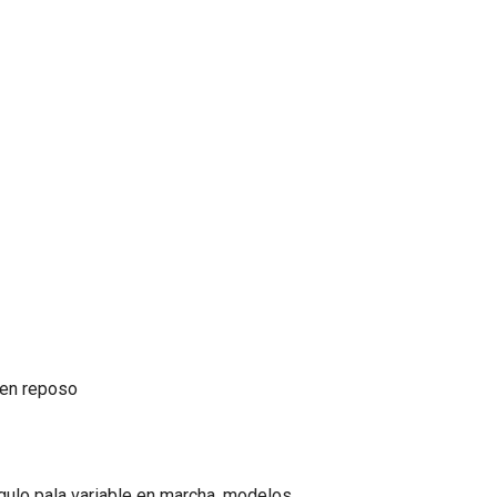
e en reposo
gulo pala variable en marcha, modelos