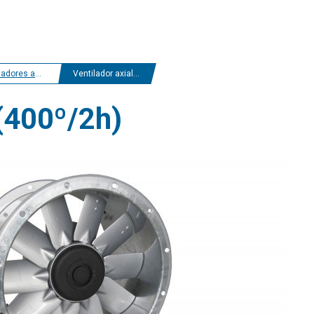
es de pala regulable y 400º/2h
Ventilador axial AXV (400º/2h)
 (400º/2h)