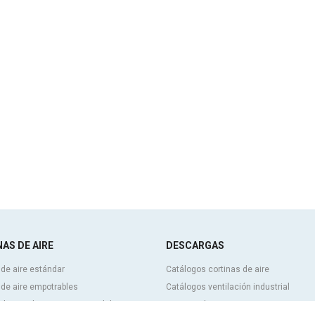
AS DE AIRE
DESCARGAS
 de aire estándar
Catálogos cortinas de aire
 de aire empotrables
Catálogos ventilación industrial
 de aire decorativas, a medida y
Cortinas de aire BIM