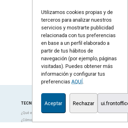
Utilizamos cookies propias y de
terceros para analizar nuestros
servicios y mostrarte publicidad
relacionada con tus preferencias
en base a un perfil elaborado a
partir de tus hábitos de
navegación (por ejemplo, páginas
visitadas). Puedes obtener más
información y configurar tus
preferencias
AQUÍ
.
Aceptar
Rechazar
ui.frontoffi
TECNOLOGÍA
¿Qué es una cortina de aire?
¿Cómo funcionan las cortinas de aire?
Ventajas y beneficios de las cortinas de aire