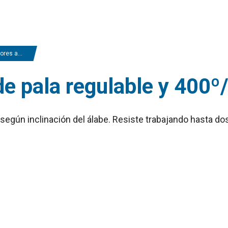
a regulable y 400º/2h
de pala regulable y 400º
, según inclinación del álabe. Resiste trabajando hasta d