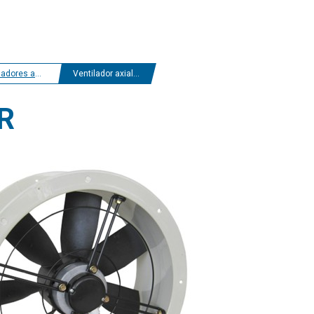
s axiales con marco
Ventilador axial ER-DR
DR