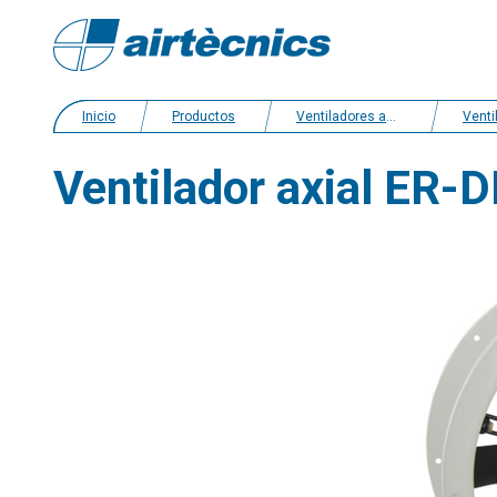
Inicio
Productos
Ventiladores axiales
Ventiladore
Ventilador axial ER-