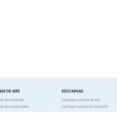
AS DE AIRE
DESCARGAS
 de aire estándar
Catálogos cortinas de aire
 de aire empotrables
Catálogos ventilación industrial
 de aire decorativas, a medida y
Cortinas de aire BIM