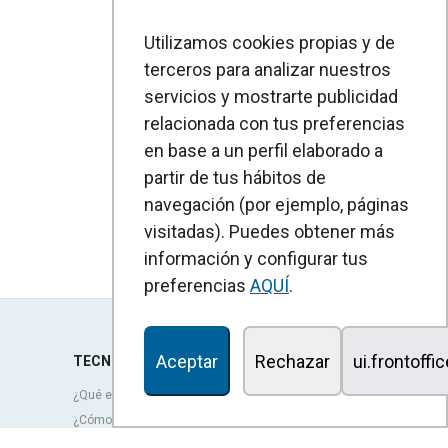
Utilizamos cookies propias y de
terceros para analizar nuestros
servicios y mostrarte publicidad
relacionada con tus preferencias
en base a un perfil elaborado a
partir de tus hábitos de
navegación (por ejemplo, páginas
visitadas). Puedes obtener más
información y configurar tus
preferencias
AQUÍ
.
Aceptar
Rechazar
ui.frontoffi
TECNOLOGÍA
¿Qué es una cortina de aire?
¿Cómo funcionan las cortinas de aire?
Ventajas y beneficios de las cortinas de aire