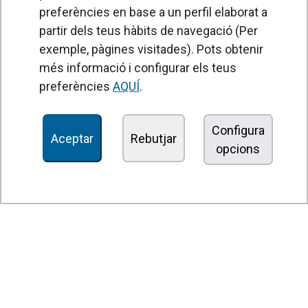
preferències en base a un perfil elaborat a
partir dels teus hàbits de navegació (Per
exemple, pàgines visitades). Pots obtenir
PRODUCTES
més informació i configurar els teus
Cortines d'aire
preferències
AQUÍ
.
Unitats de Tractament d'Aire
Recuperadors de calor
Configura
Aceptar
Rebutjar
opcions
Unitats dedesinfecció i purificació de l'aire
Unitats de ventilació
Filtres i unitats de filtració
Aeroterms
Ventiladors axials
Ventiladors radials
Ventiladors centrífugs