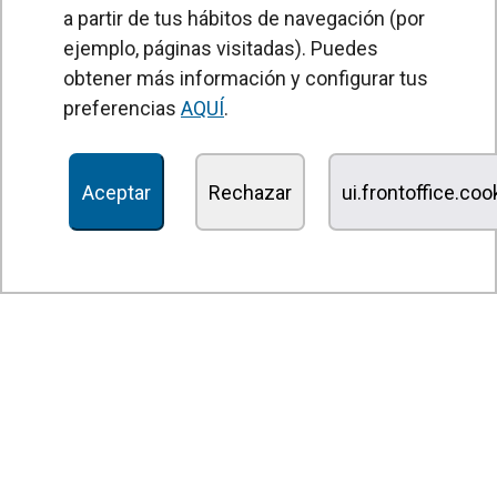
a partir de tus hábitos de navegación (por
Unidades Tratamiento de Aire
ejemplo, páginas visitadas). Puedes
Recuperadores de calor
obtener más información y configurar tus
preferencias
AQUÍ
.
Unidades de desinfección y purificación de aire
Unidades de ventilación
Aceptar
Rechazar
ui.frontoffice.co
Filtros y unidades de filtración
Aerotermos
Ventiladores axiales
Ventiladores radiales
Ventiladores centrífugos
Ventiladores en línea
Unidades de extracción
Ventiladores tangenciales