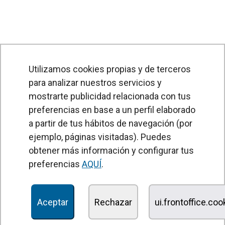
Utilizamos cookies propias y de terceros
para analizar nuestros servicios y
mostrarte publicidad relacionada con tus
preferencias en base a un perfil elaborado
a partir de tus hábitos de navegación (por
PRODUCTOS
ejemplo, páginas visitadas). Puedes
obtener más información y configurar tus
Cortinas de aire
preferencias
AQUÍ
.
Unidades Tratamiento de Aire
Recuperadores de calor
Aceptar
Rechazar
ui.frontoffice.co
Unidades de desinfección y purificación de aire