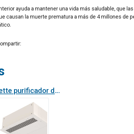
interior ayuda a mantener una vida más saludable, que la
 causan la muerte prematura a más de 4 millones de pe
tico.
ompartir:
s
El cassette purificador de aire definitivo: K7 700 HEPA OH· FC