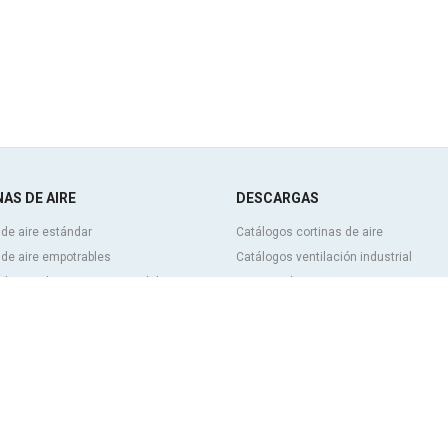
AS DE AIRE
DESCARGAS
 de aire estándar
Catálogos cortinas de aire
 de aire empotrables
Catálogos ventilación industrial
 de aire decorativas, a medida y
Cortinas de aire BIM
Tarifa de precios cortinas de aire
izables
Documentación técnica
 de aire industriales y para cámaras
Certificados de calidad
cas
de aire para puertas giratorias y
CONTENIDO DESTACADO
a medida
Control inteligente Clever
 de aire antinsectos