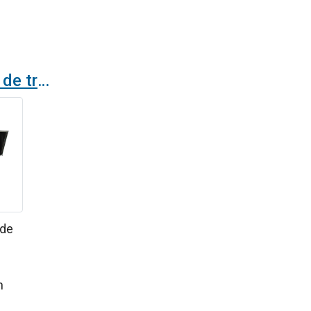
¿Qué es una unidad de tratamiento de aire (UTA)?
 de
n