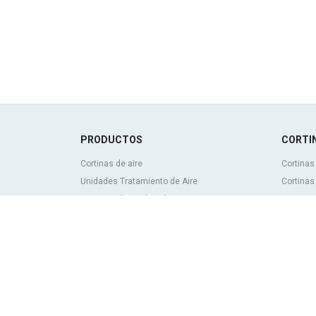
PRODUCTOS
CORTIN
Cortinas de aire
Cortinas
Unidades Tratamiento de Aire
Cortinas
Recuperadores de calor
Cortinas
Unidades de desinfección y purificación de
personal
aire
Cortinas
Unidades de ventilación
frigorífi
Filtros y unidades de filtración
Cortinas 
Aerotermos
hechas 
Ventiladores axiales
Cortinas