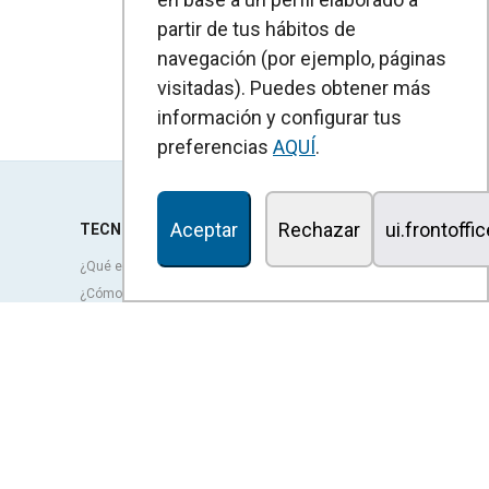
partir de tus hábitos de
navegación (por ejemplo, páginas
visitadas). Puedes obtener más
información y configurar tus
preferencias
AQUÍ
.
Aceptar
Rechazar
ui.frontoffi
TECNOLOGÍA
¿Qué es una cortina de aire?
¿Cómo funcionan las cortinas de aire?
Ventajas y beneficios de las cortinas de aire
Cortinas de aire con bomba de calor
Cortinas de aire EC
Cortinas de aire Airtècnics
Ventilación
OUTLET