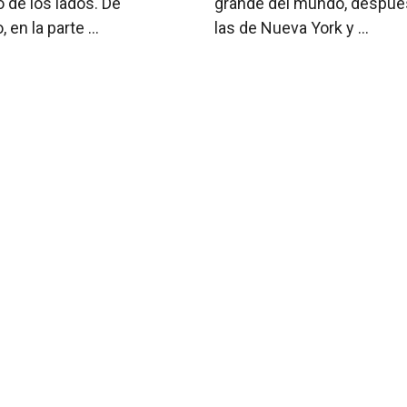
o de los lados. De
grande del mundo, despué
en la parte ...
las de Nueva York y ...