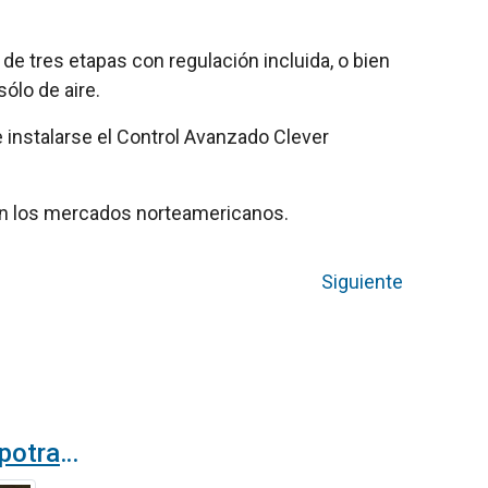
de tres etapas con regulación incluida, o bien
ólo de aire.
e instalarse el Control Avanzado Clever
 en los mercados norteamericanos.
Siguiente
Cortinas de aire empotrables en la tienda flagship LEGO de Paseo de Gracia en Barcelona