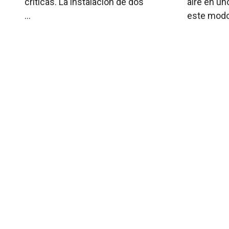
críticas. La instalación de dos
aire en un
...
este modo, 