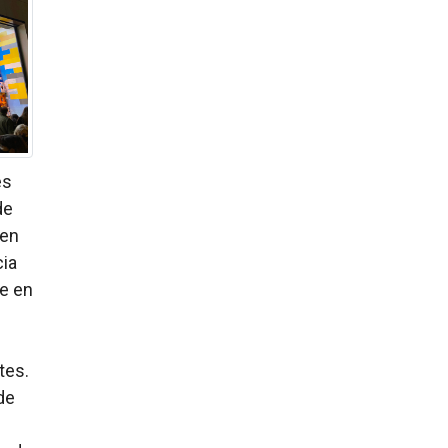
es
de
 en
cia
de en
tes.
de