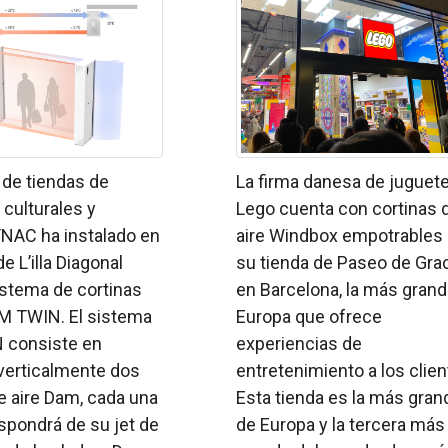
 de tiendas de
La firma danesa de juguet
culturales y
Lego cuenta con cortinas 
FNAC ha instalado en
aire Windbox empotrables
e L’illa Diagonal
su tienda de Paseo de Gra
istema de cortinas
en Barcelona, la más gran
AM TWIN. El sistema
Europa que ofrece
 consiste en
experiencias de
 verticalmente dos
entretenimiento a los clien
e aire Dam, cada una
Esta tienda es la más gran
ispondrá de su jet de
de Europa y la tercera más