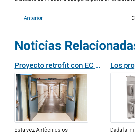
Anterior
C
Noticias Relacionada
Proyecto retrofit con EC FanGrid en un hospital en Alemania
Esta vez Airtècnics os
Dada la im