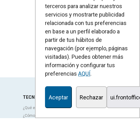
terceros para analizar nuestros
servicios y mostrarte publicidad
relacionada con tus preferencias
en base a un perfil elaborado a
partir de tus hábitos de
navegación (por ejemplo, páginas
visitadas). Puedes obtener más
información y configurar tus
preferencias
AQUÍ
.
Aceptar
Rechazar
ui.frontoffi
TECNOLOGÍA
¿Qué es una cortina de aire?
¿Cómo funcionan las cortinas de aire?
Ventajas y beneficios de las cortinas de aire
Cortinas de aire con bomba de calor
Cortinas de aire EC