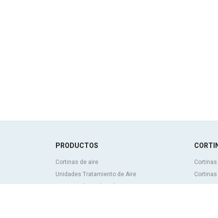
PRODUCTOS
CORTIN
Cortinas de aire
Cortinas
Unidades Tratamiento de Aire
Cortinas
Recuperadores de calor
Cortinas
Unidades de desinfección y purificación de
personal
aire
Cortinas