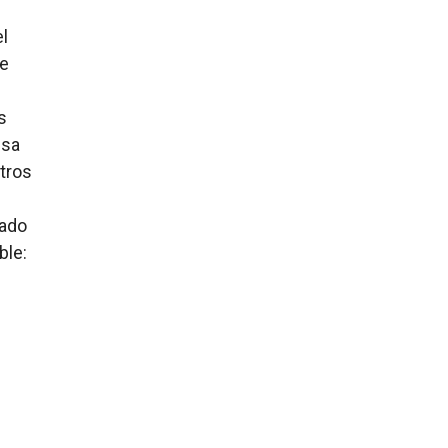
l
de
s
esa
stros
zado
ble: