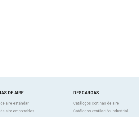
AS DE AIRE
DESCARGAS
 de aire estándar
Catálogos cortinas de aire
 de aire empotrables
Catálogos ventilación industrial
 de aire decorativas, a medida y
Cortinas de aire BIM
Tarifa de precios cortinas de aire
izables
Documentación técnica
 de aire industriales y para cámaras