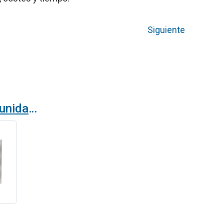
Siguiente
Ventiladores EC en unidades de tratamiento de aire: EC FanGrid