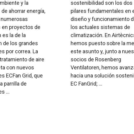
mbiente y la
sostenibilidad son los dos
de ahorrar energía,
pilares fundamentales en e
s numerosas
diseño y funcionamiento 
s en proyectos de
los actuales sistemas de
 es la de la
climatización. En Airtècnic
n de los grandes
hemos puesto sobre la m
es por correa. La
este asunto y, junto a nue
tratamiento de aire
socios de Rosenberg
ta con nuevos
Ventilatoren, hemos avan
es ECFan Grid, que
hacia una solución sosteni
 parrilla de
EC FanGrid; ...
s ...