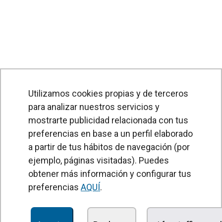
Utilizamos cookies propias y de terceros
para analizar nuestros servicios y
mostrarte publicidad relacionada con tus
preferencias en base a un perfil elaborado
a partir de tus hábitos de navegación (por
PRODUCTOS
ejemplo, páginas visitadas). Puedes
obtener más información y configurar tus
Cortinas de aire
preferencias
AQUÍ
.
Unidades Tratamiento de Aire
Recuperadores de calor