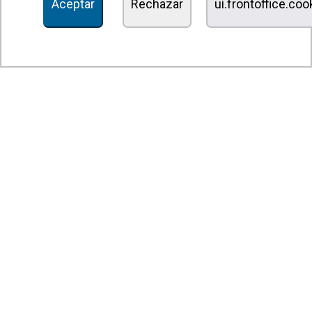
Aceptar
Rechazar
ui.frontoffice.co
Unidades de desinfección y purificación de aire
Unidades de ventilación
Filtros y unidades de filtración
Aerotermos
Ventiladores axiales
Ventiladores radiales
Ventiladores centrífugos
Ventiladores en línea
Unidades de extracción
Ventiladores tangenciales
Ventiladores OEM
Compuertas y persianas