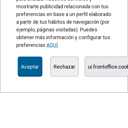
mostrarte publicidad relacionada con tus
preferencias en base a un perfil elaborado
a partir de tus hábitos de navegación (por
PRODUCTOS
ejemplo, páginas visitadas). Puedes
obtener más información y configurar tus
Cortinas de aire
preferencias
AQUÍ
.
Unidades Tratamiento de Aire
Recuperadores de calor
Aceptar
Rechazar
ui.frontoffice.co
Unidades de desinfección y purificación de aire
Unidades de ventilación
Filtros y unidades de filtración
Aerotermos
Ventiladores axiales
Ventiladores radiales