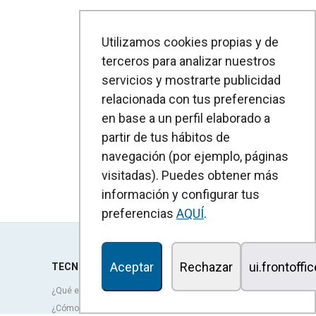
Utilizamos cookies propias y de
terceros para analizar nuestros
servicios y mostrarte publicidad
relacionada con tus preferencias
en base a un perfil elaborado a
partir de tus hábitos de
navegación (por ejemplo, páginas
visitadas). Puedes obtener más
información y configurar tus
preferencias
AQUÍ
.
Aceptar
Rechazar
ui.frontoffi
TECNOLOGÍA
¿Qué es una cortina de aire?
¿Cómo funcionan las cortinas de aire?