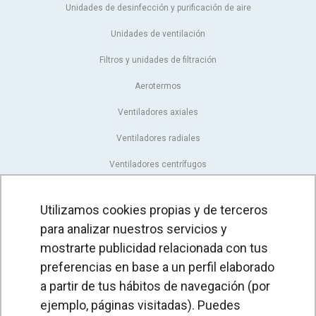
Unidades de desinfección y purificación de aire
Unidades de ventilación
Filtros y unidades de filtración
Aerotermos
Ventiladores axiales
Ventiladores radiales
Ventiladores centrífugos
Ventiladores en línea
Utilizamos cookies propias y de terceros
Unidades de extracción
para analizar nuestros servicios y
Ventiladores tangenciales
mostrarte publicidad relacionada con tus
preferencias en base a un perfil elaborado
Ventiladores OEM
a partir de tus hábitos de navegación (por
Compuertas y persianas
ejemplo, páginas visitadas). Puedes