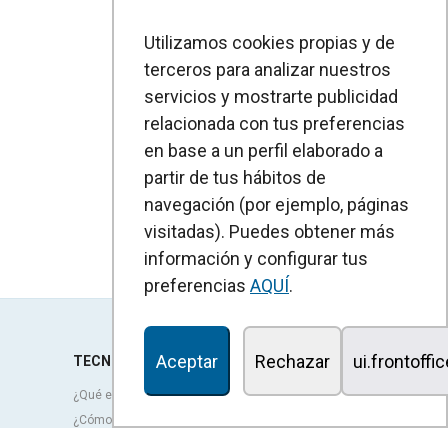
Utilizamos cookies propias y de
terceros para analizar nuestros
servicios y mostrarte publicidad
relacionada con tus preferencias
en base a un perfil elaborado a
partir de tus hábitos de
navegación (por ejemplo, páginas
visitadas). Puedes obtener más
información y configurar tus
preferencias
AQUÍ
.
Aceptar
Rechazar
ui.frontoffi
TECNOLOGÍA
¿Qué es una cortina de aire?
¿Cómo funcionan las cortinas de aire?
Ventajas y beneficios de las cortinas de aire