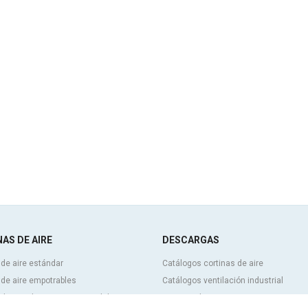
AS DE AIRE
DESCARGAS
 de aire estándar
Catálogos cortinas de aire
 de aire empotrables
Catálogos ventilación industrial
 de aire decorativas, a medida y
Cortinas de aire BIM