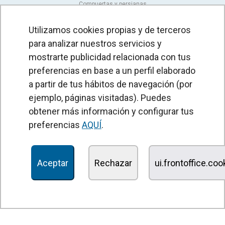
Compuertas y persianas
Actuadores rotativos
Utilizamos cookies propias y de terceros
Regulación
para analizar nuestros servicios y
mostrarte publicidad relacionada con tus
Presostatos y sensores
preferencias en base a un perfil elaborado
a partir de tus hábitos de navegación (por
CORTINAS DE AIRE
ejemplo, páginas visitadas). Puedes
Cortinas de aire estándar
obtener más información y configurar tus
Cortinas de aire empotrables
preferencias
AQUÍ
.
Cortinas de aire decorativas, a medida y personalizables
Cortinas de aire industriales y para cámaras frigoríficas
Aceptar
Rechazar
ui.frontoffice.co
Cortinas de aire para puertas giratorias y hechas a medida
Cortinas de aire antinsectos
Cortinas de aire con bomba de calor y ahorro energético