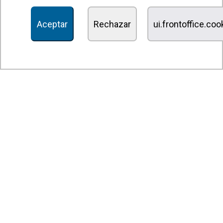
Recuperadores de calor
Aceptar
Rechazar
ui.frontoffice.co
Unidades de desinfección y purificación de aire
Unidades de ventilación
Filtros y unidades de filtración
Aerotermos
Ventiladores axiales
Ventiladores radiales
Ventiladores centrífugos
Ventiladores en línea
Unidades de extracción
Ventiladores tangenciales
Ventiladores OEM