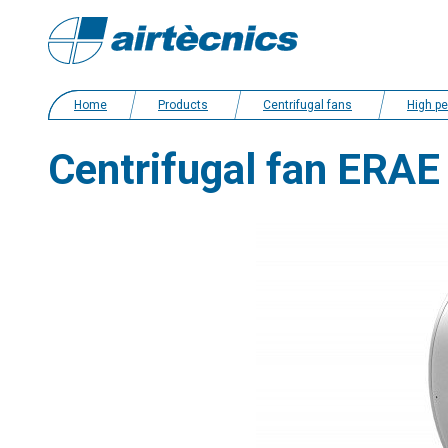
Home
Products
Centrifugal fans
High performanc
Centrifugal fan ERAE